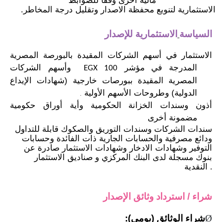
مالية أخرى وفقاً للضوابط
الاستثمارية لتنويع محفظة الاصدار وتقليل درجة
المخاطر.
السياسة
الاستثمارية
للإصدار
الاستثمار في أسهم الشركات المقيدة بالبورصة المصرية
المدرجة في
مؤشر
وأسهم
الشركات
EGX
100
المصرية المقيدة ببورصات خارجية (شهادات الإيداع
الدولية)
وطروحات
الأسهم الأولية
.
أذون وسندات الخزانة الحكومية وأية أوراق حكومية
مضمونة أخرى
سندات الشركات وسندات التوريق والصكوك قابلة للتداول
ودائع مصرفية والحسابات الجارية ذات الفائدة وحسابات
التوفير وشهادات
الادخار
وشهادات الاستثمار صادرة عن
بنوك مسجلة لدى البنك المركزي و صناديق الاستثمار
النقدية
.
شراء
/ استرداد وثائق
الإصدار
Ø
شراء الوثائق (يومي):