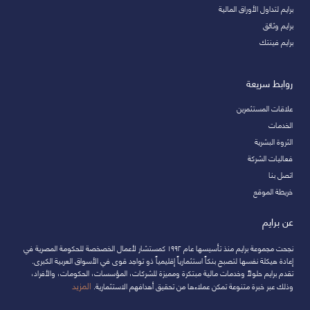
برايم لتداول الأوراق المالية
برايم وثائق
برايم فينتك
روابط سريعة
علاقات المستثمرين
الخدمات
الثروة البشرية
فعاليات الشركة
اتصل بنا
خريطة الموقع
عن برايم
نجحت مجموعة برايم منذ تأسيسها عام ١٩٩٢ كمستشار لأعمال الخصخصة للحكومة المصرية في
إعادة هيكلة نفسها لتصبح بنكاً استثمارياً إقليمياً ذو تواجد قوى في الأسواق العربية الكبرى.
تقدم برايم حلولاً وخدمات مالية مبتكرة ومميزة للشركات، المؤسسات، الحكومات، والأفراد،
المزيد
وذلك عبر خبرة متنوعة تمكن عملاءها من تحقيق أهدافهم الاستثمارية.